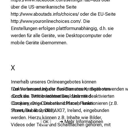
über die US-amerikanische Seite
http://www.aboutads.info/choices/ oder die EU-Seite
http://www.youronlinechoices.com/. Die
Einstellungen erfolgen plattformunabhängig, d.h. sie
werden für alle Geräte, wie Desktopcomputer oder
mobile Geräte übernommen.
X
Innerhalb unseres Onlineangebotes können
Zur Verbesserung der Funktion unserer Seite verwenden w
Funktionen und Inhalte des Dienstes X, angeboten
Cookies. Bitte beachten Sie, dass mit deaktivierten
durch die T
witter International Unlimited
Cookies einige Dienste nicht mehr funktionieren (z.B.
Company,
One Cumberland Place,
Fenian
Formulare absenden).
Street,
Dublin 2,
D02 AX07,
Ireland
, eingebunden
werden. Hierzu können z.B. Inhalte wie Bilder,
➜
Mehr Informationen
OK
Videos oder Texte und Schaltflächen gehören, mit